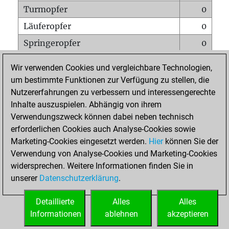
Turmopfer
0
Läuferopfer
0
Springeropfer
0
Bauernopfer
0
Wir verwenden Cookies und vergleichbare Technologien,
Matt auf vollem Brett
0
um bestimmte Funktionen zur Verfügung zu stellen, die
Nutzererfahrungen zu verbessern und interessengerechte
Bauer setzt Matt
0
Inhalte auszuspielen. Abhängig von ihrem
Erstickte Matts
0
Verwendungszweck können dabei neben technisch
Unterverwandlungen
0
erforderlichen Cookies auch Analyse-Cookies sowie
Marketing-Cookies eingesetzt werden.
Hier
können Sie der
Türme auf der siebten
0
Verwendung von Analyse-Cookies und Marketing-Cookies
widersprechen. Weitere Informationen finden Sie in
unserer
Datenschutzerklärung
.
STARTSEITE
Detaillierte
Alles
Alles
Informationen
ablehnen
akzeptieren