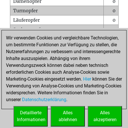
Damenopfer
0
Turmopfer
0
Läuferopfer
0
Springeropfer
0
Wir verwenden Cookies und vergleichbare Technologien,
Bauernopfer
0
um bestimmte Funktionen zur Verfügung zu stellen, die
Matt auf vollem Brett
0
Nutzererfahrungen zu verbessern und interessengerechte
Bauer setzt Matt
0
Inhalte auszuspielen. Abhängig von ihrem
Verwendungszweck können dabei neben technisch
Erstickte Matts
0
erforderlichen Cookies auch Analyse-Cookies sowie
Unterverwandlungen
0
Marketing-Cookies eingesetzt werden.
Hier
können Sie der
Verwendung von Analyse-Cookies und Marketing-Cookies
Türme auf der siebten
0
widersprechen. Weitere Informationen finden Sie in
unserer
Datenschutzerklärung
.
STARTSEITE
Detaillierte
Alles
Alles
Informationen
ablehnen
akzeptieren