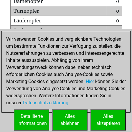
Damenopfer
0
Turmopfer
0
Läuferopfer
0
Springeropfer
0
Wir verwenden Cookies und vergleichbare Technologien,
Bauernopfer
0
um bestimmte Funktionen zur Verfügung zu stellen, die
Matt auf vollem Brett
0
Nutzererfahrungen zu verbessern und interessengerechte
Bauer setzt Matt
0
Inhalte auszuspielen. Abhängig von ihrem
Verwendungszweck können dabei neben technisch
Erstickte Matts
0
erforderlichen Cookies auch Analyse-Cookies sowie
Unterverwandlungen
0
Marketing-Cookies eingesetzt werden.
Hier
können Sie der
Verwendung von Analyse-Cookies und Marketing-Cookies
Türme auf der siebten
0
widersprechen. Weitere Informationen finden Sie in
unserer
Datenschutzerklärung
.
STARTSEITE
Detaillierte
Alles
Alles
Informationen
ablehnen
akzeptieren