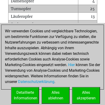
Damenopfer
4
Turmopfer
25
Läuferopfer
13
Springeropfer
21
Wir verwenden Cookies und vergleichbare Technologien,
Bauernopfer
30
um bestimmte Funktionen zur Verfügung zu stellen, die
Matt auf vollem Brett
0
Nutzererfahrungen zu verbessern und interessengerechte
Bauer setzt Matt
0
Inhalte auszuspielen. Abhängig von ihrem
Verwendungszweck können dabei neben technisch
Erstickte Matts
0
erforderlichen Cookies auch Analyse-Cookies sowie
Unterverwandlungen
0
Marketing-Cookies eingesetzt werden.
Hier
können Sie der
Verwendung von Analyse-Cookies und Marketing-Cookies
Türme auf der siebten
2
widersprechen. Weitere Informationen finden Sie in
unserer
Datenschutzerklärung
.
STARTSEITE
Detaillierte
Alles
Alles
Informationen
ablehnen
akzeptieren