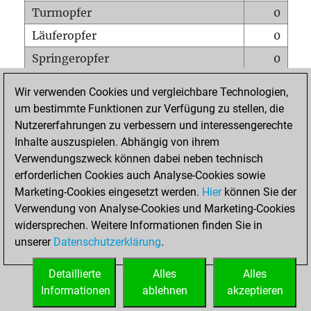
Turmopfer
0
Läuferopfer
0
Springeropfer
0
Bauernopfer
1
Wir verwenden Cookies und vergleichbare Technologien,
Matt auf vollem Brett
0
um bestimmte Funktionen zur Verfügung zu stellen, die
Nutzererfahrungen zu verbessern und interessengerechte
Bauer setzt Matt
0
Inhalte auszuspielen. Abhängig von ihrem
Erstickte Matts
0
Verwendungszweck können dabei neben technisch
Unterverwandlungen
0
erforderlichen Cookies auch Analyse-Cookies sowie
Marketing-Cookies eingesetzt werden.
Hier
können Sie der
Türme auf der siebten
0
Verwendung von Analyse-Cookies und Marketing-Cookies
widersprechen. Weitere Informationen finden Sie in
unserer
Datenschutzerklärung
.
STARTSEITE
Detaillierte
Alles
Alles
Informationen
ablehnen
akzeptieren