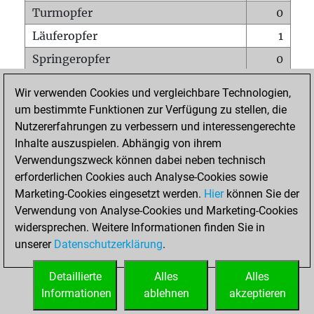
Turmopfer
0
Läuferopfer
1
Springeropfer
0
Bauernopfer
1
Wir verwenden Cookies und vergleichbare Technologien,
Matt auf vollem Brett
0
um bestimmte Funktionen zur Verfügung zu stellen, die
Nutzererfahrungen zu verbessern und interessengerechte
Bauer setzt Matt
0
Inhalte auszuspielen. Abhängig von ihrem
Erstickte Matts
0
Verwendungszweck können dabei neben technisch
Unterverwandlungen
0
erforderlichen Cookies auch Analyse-Cookies sowie
Marketing-Cookies eingesetzt werden.
Hier
können Sie der
Türme auf der siebten
0
Verwendung von Analyse-Cookies und Marketing-Cookies
widersprechen. Weitere Informationen finden Sie in
unserer
Datenschutzerklärung
.
STARTSEITE
Detaillierte
Alles
Alles
Informationen
ablehnen
akzeptieren