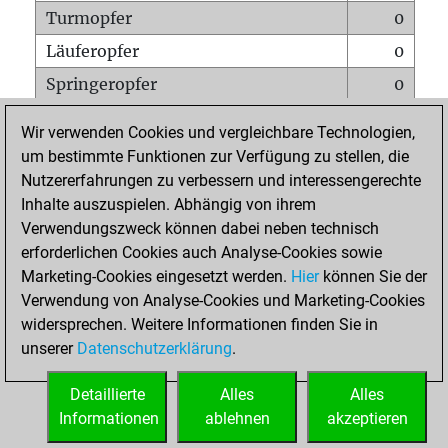
Turmopfer
0
Läuferopfer
0
Springeropfer
0
Bauernopfer
1
Wir verwenden Cookies und vergleichbare Technologien,
Matt auf vollem Brett
0
um bestimmte Funktionen zur Verfügung zu stellen, die
Nutzererfahrungen zu verbessern und interessengerechte
Bauer setzt Matt
0
Inhalte auszuspielen. Abhängig von ihrem
Erstickte Matts
0
Verwendungszweck können dabei neben technisch
Unterverwandlungen
0
erforderlichen Cookies auch Analyse-Cookies sowie
Marketing-Cookies eingesetzt werden.
Hier
können Sie der
Türme auf der siebten
0
Verwendung von Analyse-Cookies und Marketing-Cookies
widersprechen. Weitere Informationen finden Sie in
unserer
Datenschutzerklärung
.
STARTSEITE
Detaillierte
Alles
Alles
Informationen
ablehnen
akzeptieren