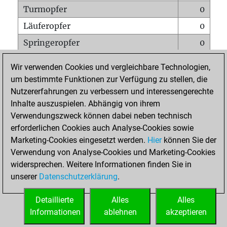
Turmopfer
0
Läuferopfer
0
Springeropfer
0
Bauernopfer
0
Wir verwenden Cookies und vergleichbare Technologien,
Matt auf vollem Brett
0
um bestimmte Funktionen zur Verfügung zu stellen, die
Nutzererfahrungen zu verbessern und interessengerechte
Bauer setzt Matt
0
Inhalte auszuspielen. Abhängig von ihrem
Erstickte Matts
0
Verwendungszweck können dabei neben technisch
Unterverwandlungen
0
erforderlichen Cookies auch Analyse-Cookies sowie
Marketing-Cookies eingesetzt werden.
Hier
können Sie der
Türme auf der siebten
0
Verwendung von Analyse-Cookies und Marketing-Cookies
widersprechen. Weitere Informationen finden Sie in
unserer
Datenschutzerklärung
.
STARTSEITE
Detaillierte
Alles
Alles
Informationen
ablehnen
akzeptieren