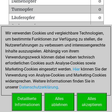
Damenopfer
0
Turmopfer
0
Läuferopfer
0
Springeropfer
0
Wir verwenden Cookies und vergleichbare Technologien,
Bauernopfer
0
um bestimmte Funktionen zur Verfügung zu stellen, die
Matt auf vollem Brett
0
Nutzererfahrungen zu verbessern und interessengerechte
Bauer setzt Matt
0
Inhalte auszuspielen. Abhängig von ihrem
Verwendungszweck können dabei neben technisch
Erstickte Matts
0
erforderlichen Cookies auch Analyse-Cookies sowie
Unterverwandlungen
0
Marketing-Cookies eingesetzt werden.
Hier
können Sie der
Verwendung von Analyse-Cookies und Marketing-Cookies
Türme auf der siebten
0
widersprechen. Weitere Informationen finden Sie in
unserer
Datenschutzerklärung
.
STARTSEITE
Detaillierte
Alles
Alles
Informationen
ablehnen
akzeptieren