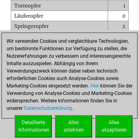
Turmopfer
1
Läuferopfer
0
Springeropfer
2
Bauernopfer
3
Wir verwenden Cookies und vergleichbare Technologien,
Matt auf vollem Brett
0
um bestimmte Funktionen zur Verfügung zu stellen, die
Nutzererfahrungen zu verbessern und interessengerechte
Bauer setzt Matt
0
Inhalte auszuspielen. Abhängig von ihrem
Erstickte Matts
0
Verwendungszweck können dabei neben technisch
Unterverwandlungen
0
erforderlichen Cookies auch Analyse-Cookies sowie
Marketing-Cookies eingesetzt werden.
Hier
können Sie der
Türme auf der siebten
0
Verwendung von Analyse-Cookies und Marketing-Cookies
widersprechen. Weitere Informationen finden Sie in
unserer
Datenschutzerklärung
.
STARTSEITE
Detaillierte
Alles
Alles
Informationen
ablehnen
akzeptieren