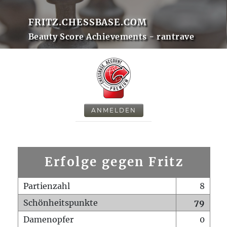
FRITZ.CHESSBASE.COM
Beauty Score Achievements - rantrave
ANMELDEN
Erfolge gegen Fritz
Partienzahl
8
Schönheitspunkte
79
Damenopfer
0