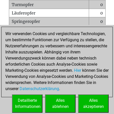
Turmopfer
0
Läuferopfer
0
Springeropfer
0
Bauernopfer
0
Wir verwenden Cookies und vergleichbare Technologien,
Matt auf vollem Brett
0
um bestimmte Funktionen zur Verfügung zu stellen, die
Nutzererfahrungen zu verbessern und interessengerechte
Bauer setzt Matt
0
Inhalte auszuspielen. Abhängig von ihrem
Erstickte Matts
0
Verwendungszweck können dabei neben technisch
Unterverwandlungen
0
erforderlichen Cookies auch Analyse-Cookies sowie
Marketing-Cookies eingesetzt werden.
Hier
können Sie der
Türme auf der siebten
0
Verwendung von Analyse-Cookies und Marketing-Cookies
widersprechen. Weitere Informationen finden Sie in
unserer
Datenschutzerklärung
.
STARTSEITE
Detaillierte
Alles
Alles
Informationen
ablehnen
akzeptieren