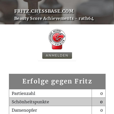
FRITZ.CHESSBASE.COM
Beauty Score Achievements - rath64
ANMELDEN
Erfolge gegen Fritz
Partienzahl
0
Schönheitspunkte
0
Damenopfer
0