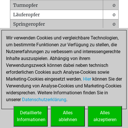
Turmopfer
0
Läuferopfer
0
Springeropfer
0
Bauernopfer
0
Wir verwenden Cookies und vergleichbare Technologien,
Matt auf vollem Brett
0
um bestimmte Funktionen zur Verfügung zu stellen, die
Nutzererfahrungen zu verbessern und interessengerechte
Bauer setzt Matt
0
Inhalte auszuspielen. Abhängig von ihrem
Erstickte Matts
0
Verwendungszweck können dabei neben technisch
Unterverwandlungen
0
erforderlichen Cookies auch Analyse-Cookies sowie
Marketing-Cookies eingesetzt werden.
Hier
können Sie der
Türme auf der siebten
0
Verwendung von Analyse-Cookies und Marketing-Cookies
widersprechen. Weitere Informationen finden Sie in
unserer
Datenschutzerklärung
.
STARTSEITE
Detaillierte
Alles
Alles
Informationen
ablehnen
akzeptieren