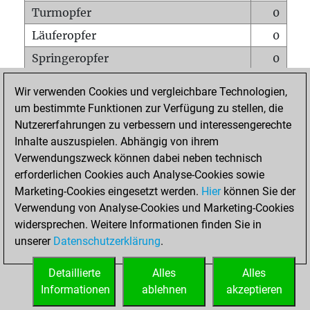
Turmopfer
0
Läuferopfer
0
Springeropfer
0
Bauernopfer
1
Wir verwenden Cookies und vergleichbare Technologien,
Matt auf vollem Brett
0
um bestimmte Funktionen zur Verfügung zu stellen, die
Nutzererfahrungen zu verbessern und interessengerechte
Bauer setzt Matt
0
Inhalte auszuspielen. Abhängig von ihrem
Erstickte Matts
0
Verwendungszweck können dabei neben technisch
Unterverwandlungen
0
erforderlichen Cookies auch Analyse-Cookies sowie
Marketing-Cookies eingesetzt werden.
Hier
können Sie der
Türme auf der siebten
0
Verwendung von Analyse-Cookies und Marketing-Cookies
widersprechen. Weitere Informationen finden Sie in
unserer
Datenschutzerklärung
.
STARTSEITE
Detaillierte
Alles
Alles
Informationen
ablehnen
akzeptieren