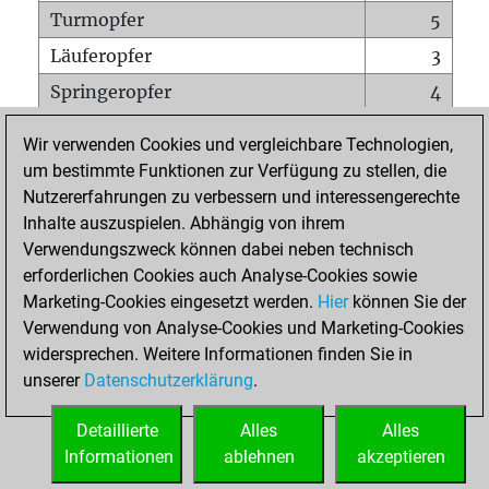
Turmopfer
5
Läuferopfer
3
Springeropfer
4
Bauernopfer
8
Wir verwenden Cookies und vergleichbare Technologien,
Matt auf vollem Brett
0
um bestimmte Funktionen zur Verfügung zu stellen, die
Nutzererfahrungen zu verbessern und interessengerechte
Bauer setzt Matt
0
Inhalte auszuspielen. Abhängig von ihrem
Erstickte Matts
0
Verwendungszweck können dabei neben technisch
Unterverwandlungen
0
erforderlichen Cookies auch Analyse-Cookies sowie
Marketing-Cookies eingesetzt werden.
Hier
können Sie der
Türme auf der siebten
0
Verwendung von Analyse-Cookies und Marketing-Cookies
widersprechen. Weitere Informationen finden Sie in
unserer
Datenschutzerklärung
.
STARTSEITE
Detaillierte
Alles
Alles
Informationen
ablehnen
akzeptieren