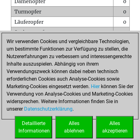
Damenopfer
0
Turmopfer
0
Läuferopfer
0
Springeropfer
0
Wir verwenden Cookies und vergleichbare Technologien,
Bauernopfer
0
um bestimmte Funktionen zur Verfügung zu stellen, die
Matt auf vollem Brett
0
Nutzererfahrungen zu verbessern und interessengerechte
Bauer setzt Matt
0
Inhalte auszuspielen. Abhängig von ihrem
Verwendungszweck können dabei neben technisch
Erstickte Matts
0
erforderlichen Cookies auch Analyse-Cookies sowie
Unterverwandlungen
0
Marketing-Cookies eingesetzt werden.
Hier
können Sie der
Verwendung von Analyse-Cookies und Marketing-Cookies
Türme auf der siebten
0
widersprechen. Weitere Informationen finden Sie in
unserer
Datenschutzerklärung
.
STARTSEITE
Detaillierte
Alles
Alles
Informationen
ablehnen
akzeptieren