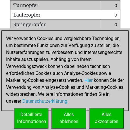
Turmopfer
0
Läuferopfer
0
Springeropfer
0
Bauernopfer
2
Wir verwenden Cookies und vergleichbare Technologien,
Matt auf vollem Brett
0
um bestimmte Funktionen zur Verfügung zu stellen, die
Nutzererfahrungen zu verbessern und interessengerechte
Bauer setzt Matt
0
Inhalte auszuspielen. Abhängig von ihrem
Erstickte Matts
0
Verwendungszweck können dabei neben technisch
Unterverwandlungen
0
erforderlichen Cookies auch Analyse-Cookies sowie
Marketing-Cookies eingesetzt werden.
Hier
können Sie der
Türme auf der siebten
0
Verwendung von Analyse-Cookies und Marketing-Cookies
widersprechen. Weitere Informationen finden Sie in
unserer
Datenschutzerklärung
.
STARTSEITE
Detaillierte
Alles
Alles
Informationen
ablehnen
akzeptieren