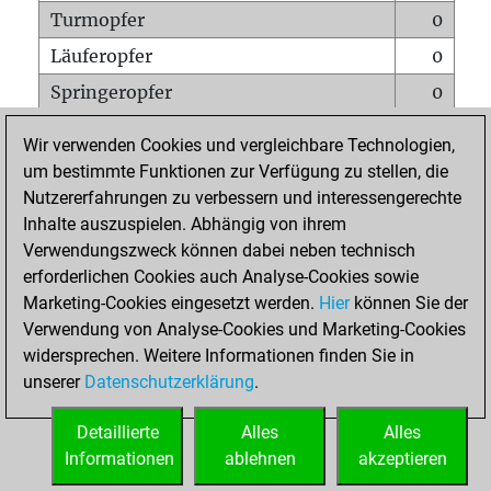
Turmopfer
0
Läuferopfer
0
Springeropfer
0
Bauernopfer
0
Wir verwenden Cookies und vergleichbare Technologien,
Matt auf vollem Brett
0
um bestimmte Funktionen zur Verfügung zu stellen, die
Nutzererfahrungen zu verbessern und interessengerechte
Bauer setzt Matt
0
Inhalte auszuspielen. Abhängig von ihrem
Erstickte Matts
0
Verwendungszweck können dabei neben technisch
Unterverwandlungen
0
erforderlichen Cookies auch Analyse-Cookies sowie
Marketing-Cookies eingesetzt werden.
Hier
können Sie der
Türme auf der siebten
0
Verwendung von Analyse-Cookies und Marketing-Cookies
widersprechen. Weitere Informationen finden Sie in
unserer
Datenschutzerklärung
.
STARTSEITE
Detaillierte
Alles
Alles
Informationen
ablehnen
akzeptieren