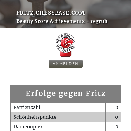
FRITZ.CHESSBASE.COM
Beauty Score Achievements - regrub
ANMELDEN
Erfolge gegen Fritz
Partienzahl
0
Schönheitspunkte
0
Damenopfer
0