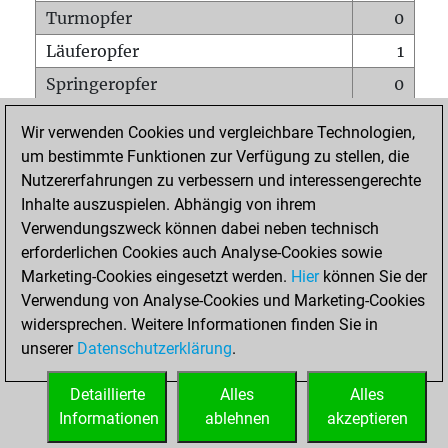
Turmopfer
0
Läuferopfer
1
Springeropfer
0
Bauernopfer
0
Wir verwenden Cookies und vergleichbare Technologien,
Matt auf vollem Brett
0
um bestimmte Funktionen zur Verfügung zu stellen, die
Nutzererfahrungen zu verbessern und interessengerechte
Bauer setzt Matt
0
Inhalte auszuspielen. Abhängig von ihrem
Erstickte Matts
0
Verwendungszweck können dabei neben technisch
Unterverwandlungen
0
erforderlichen Cookies auch Analyse-Cookies sowie
Marketing-Cookies eingesetzt werden.
Hier
können Sie der
Türme auf der siebten
0
Verwendung von Analyse-Cookies und Marketing-Cookies
widersprechen. Weitere Informationen finden Sie in
unserer
Datenschutzerklärung
.
STARTSEITE
Detaillierte
Alles
Alles
Informationen
ablehnen
akzeptieren