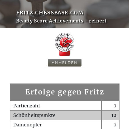
FRITZ.CHESSBASE.COM
Beauty Score Achievements - reinert
ANMELDEN
Erfolge gegen Fritz
Partienzahl
7
Schönheitspunkte
12
Damenopfer
0