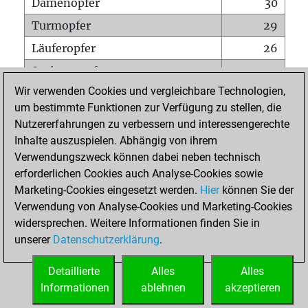
Damenopfer
30
Turmopfer
29
Läuferopfer
26
Springeropfer
37
Wir verwenden Cookies und vergleichbare Technologien,
Bauernopfer
167
um bestimmte Funktionen zur Verfügung zu stellen, die
Matt auf vollem Brett
0
Nutzererfahrungen zu verbessern und interessengerechte
Bauer setzt Matt
1
Inhalte auszuspielen. Abhängig von ihrem
Verwendungszweck können dabei neben technisch
Erstickte Matts
0
erforderlichen Cookies auch Analyse-Cookies sowie
Unterverwandlungen
0
Marketing-Cookies eingesetzt werden.
Hier
können Sie der
Verwendung von Analyse-Cookies und Marketing-Cookies
Türme auf der siebten
21
widersprechen. Weitere Informationen finden Sie in
unserer
Datenschutzerklärung
.
STARTSEITE
Detaillierte
Alles
Alles
Informationen
ablehnen
akzeptieren