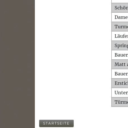
Schön
Dame
Turm
Läufe
Sprin
Bauer
Matt 
Bauer
Ersti
Unte
Türme
STARTSEITE