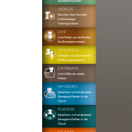
Spielstärke passen
VIDEOS
Stunden über Stunden
hochklassiger
Trainingsvideos
LIVE
Live Partien aus laufenden
Großmeisterturnieren
OPENINGS
Erfassen und Üben Sie Ihr
Eröffnungsrepertoire
DATABASE
Acht Millionen starke
Partien
MYGAMES
Speichern und analysieren
Sie eigene Partien in der
Cloud
PLAYERS
Speichern und analysieren
Sie eigene Partien in der
Cloud
STUDIES