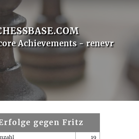
CHESSBASE.COM
core Achievements - renevr
Erfolge gegen Fritz
enzahl
19