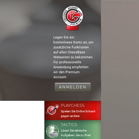
Legen Sie ein
kostenloses Konto an, um
zusätzliche Funktionen
auf allen ChessBase
Webseiten zu bekommen.
Für professionelle
Anwendung empfehlen
wir den Premium
Account.
ANMELDEN
PLAYCHESS
Spielen Sie Online Schach
gegen andere
TACTICS
Lösen Sie taktische
Aufgaben, die zu Ihrer