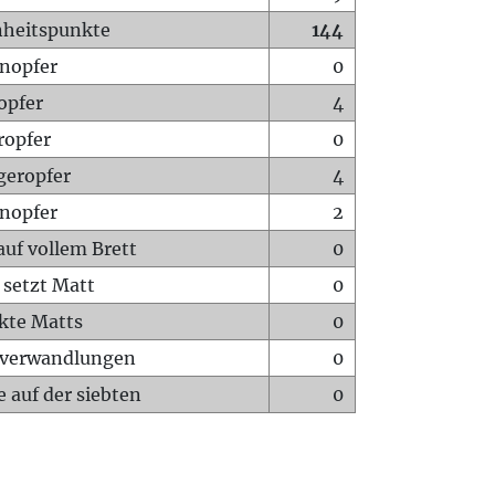
heitspunkte
144
nopfer
0
opfer
4
ropfer
0
geropfer
4
nopfer
2
auf vollem Brett
0
 setzt Matt
0
ckte Matts
0
rverwandlungen
0
 auf der siebten
0