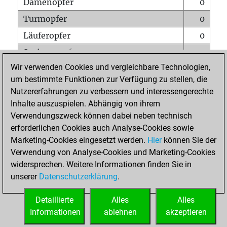
Damenopfer
0
Turmopfer
0
Läuferopfer
0
Springeropfer
0
Wir verwenden Cookies und vergleichbare Technologien,
Bauernopfer
0
um bestimmte Funktionen zur Verfügung zu stellen, die
Matt auf vollem Brett
0
Nutzererfahrungen zu verbessern und interessengerechte
Bauer setzt Matt
0
Inhalte auszuspielen. Abhängig von ihrem
Verwendungszweck können dabei neben technisch
Erstickte Matts
0
erforderlichen Cookies auch Analyse-Cookies sowie
Unterverwandlungen
0
Marketing-Cookies eingesetzt werden.
Hier
können Sie der
Verwendung von Analyse-Cookies und Marketing-Cookies
Türme auf der siebten
0
widersprechen. Weitere Informationen finden Sie in
unserer
Datenschutzerklärung
.
STARTSEITE
Detaillierte
Alles
Alles
Informationen
ablehnen
akzeptieren