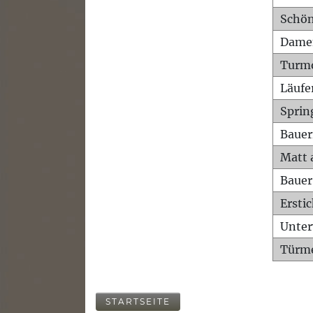
Schön
Dame
Turm
Läufe
Sprin
Bauer
Matt 
Bauer
Ersti
Unte
Türme
STARTSEITE