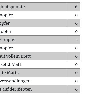
heitspunkte
6
nopfer
0
opfer
0
ropfer
0
geropfer
1
nopfer
0
auf vollem Brett
0
 setzt Matt
0
ckte Matts
0
rverwandlungen
0
 auf der siebten
0