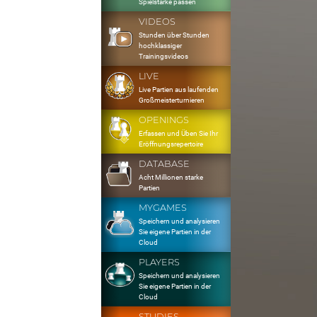
Spielstärke passen
VIDEOS
Stunden über Stunden
hochklassiger
Trainingsvideos
LIVE
Live Partien aus laufenden
Großmeisterturnieren
OPENINGS
Erfassen und Üben Sie Ihr
Eröffnungsrepertoire
DATABASE
Acht Millionen starke
Partien
MYGAMES
Speichern und analysieren
Sie eigene Partien in der
Cloud
PLAYERS
Speichern und analysieren
Sie eigene Partien in der
Cloud
STUDIES