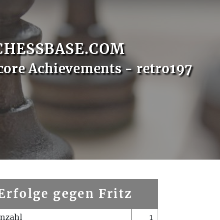
CHESSBASE.COM
core Achievements - retro197
Erfolge gegen Fritz
enzahl
1