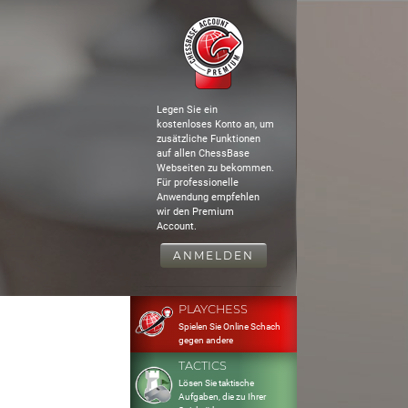
Legen Sie ein
kostenloses Konto an, um
zusätzliche Funktionen
auf allen ChessBase
Webseiten zu bekommen.
Für professionelle
Anwendung empfehlen
wir den Premium
Account.
ANMELDEN
PLAYCHESS
Spielen Sie Online Schach
gegen andere
TACTICS
Lösen Sie taktische
Aufgaben, die zu Ihrer