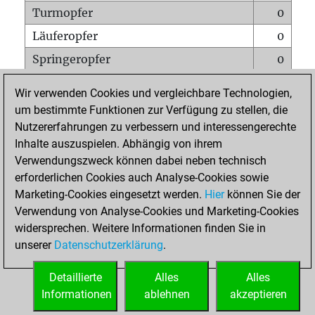
Turmopfer
0
Läuferopfer
0
Springeropfer
0
Bauernopfer
0
Wir verwenden Cookies und vergleichbare Technologien,
Matt auf vollem Brett
0
um bestimmte Funktionen zur Verfügung zu stellen, die
Nutzererfahrungen zu verbessern und interessengerechte
Bauer setzt Matt
0
Inhalte auszuspielen. Abhängig von ihrem
Erstickte Matts
0
Verwendungszweck können dabei neben technisch
Unterverwandlungen
0
erforderlichen Cookies auch Analyse-Cookies sowie
Marketing-Cookies eingesetzt werden.
Hier
können Sie der
Türme auf der siebten
0
Verwendung von Analyse-Cookies und Marketing-Cookies
widersprechen. Weitere Informationen finden Sie in
unserer
Datenschutzerklärung
.
STARTSEITE
Detaillierte
Alles
Alles
Informationen
ablehnen
akzeptieren