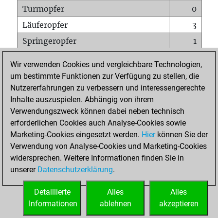
Turmopfer
0
Läuferopfer
3
Springeropfer
1
Bauernopfer
1
Wir verwenden Cookies und vergleichbare Technologien,
Matt auf vollem Brett
0
um bestimmte Funktionen zur Verfügung zu stellen, die
Nutzererfahrungen zu verbessern und interessengerechte
Bauer setzt Matt
0
Inhalte auszuspielen. Abhängig von ihrem
Erstickte Matts
0
Verwendungszweck können dabei neben technisch
Unterverwandlungen
0
erforderlichen Cookies auch Analyse-Cookies sowie
Marketing-Cookies eingesetzt werden.
Hier
können Sie der
Türme auf der siebten
0
Verwendung von Analyse-Cookies und Marketing-Cookies
widersprechen. Weitere Informationen finden Sie in
unserer
Datenschutzerklärung
.
STARTSEITE
Detaillierte
Alles
Alles
Informationen
ablehnen
akzeptieren