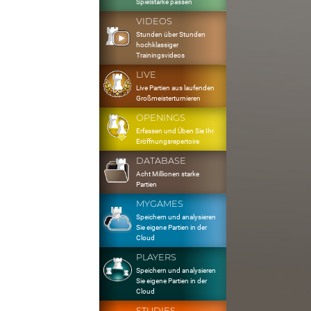
Spielstärke passen
VIDEOS
Stunden über Stunden
hochklassiger
Trainingsvideos
LIVE
Live Partien aus laufenden
Großmeisterturnieren
OPENINGS
Erfassen und Üben Sie Ihr
Eröffnungsrepertoire
DATABASE
Acht Millionen starke
Partien
MYGAMES
Speichern und analysieren
Sie eigene Partien in der
Cloud
PLAYERS
Speichern und analysieren
Sie eigene Partien in der
Cloud
STUDIES