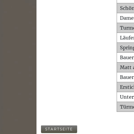
Schön
Dame
Turm
Läufe
Sprin
Bauer
Matt 
Bauer
Ersti
Unte
Türme
STARTSEITE