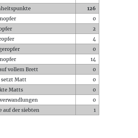
heitspunkte
126
nopfer
0
opfer
2
ropfer
4
geropfer
0
nopfer
14
auf vollem Brett
0
 setzt Matt
0
ckte Matts
0
rverwandlungen
0
 auf der siebten
1