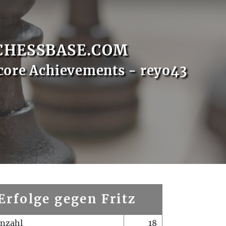
CHESSBASE.COM
core Achievements - reyo43
Erfolge gegen Fritz
enzahl
18