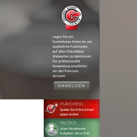
Legen Sie ein
kostenloses Konto an, um
zusätzliche Funktionen
auf allen ChessBase
Webseiten zu bekommen.
Für professionelle
Anwendung empfehlen
wir den Premium
Account.
ANMELDEN
PLAYCHESS
Spielen Sie Online Schach
gegen andere
TACTICS
Lösen Sie taktische
Aufgaben, die zu Ihrer