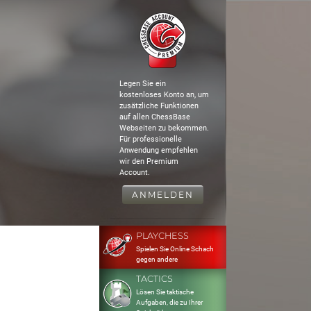
Legen Sie ein
kostenloses Konto an, um
zusätzliche Funktionen
auf allen ChessBase
Webseiten zu bekommen.
Für professionelle
Anwendung empfehlen
wir den Premium
Account.
ANMELDEN
PLAYCHESS
Spielen Sie Online Schach
gegen andere
TACTICS
Lösen Sie taktische
Aufgaben, die zu Ihrer