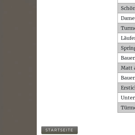
Schön
Dame
Turm
Läufe
Sprin
Bauer
Matt 
Bauer
Ersti
Unte
Türme
STARTSEITE