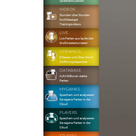
Spielstärke passen
VIDEOS
Stunden über Stunden
hochklassiger
Trainingsvideos
LIVE
Live Partien aus laufenden
Großmeisterturnieren
OPENINGS
Erfassen und Üben Sie Ihr
Eröffnungsrepertoire
DATABASE
Acht Millionen starke
Partien
MYGAMES
Speichern und analysieren
Sie eigene Partien in der
Cloud
PLAYERS
Speichern und analysieren
Sie eigene Partien in der
Cloud
STUDIES