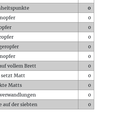
heitspunkte
0
nopfer
0
opfer
0
ropfer
0
geropfer
0
nopfer
0
auf vollem Brett
0
 setzt Matt
0
ckte Matts
0
rverwandlungen
0
 auf der siebten
0