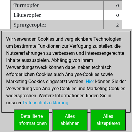
Turmopfer
0
Läuferopfer
0
Springeropfer
2
Bauernopfer
0
Wir verwenden Cookies und vergleichbare Technologien,
Matt auf vollem Brett
0
um bestimmte Funktionen zur Verfügung zu stellen, die
Nutzererfahrungen zu verbessern und interessengerechte
Bauer setzt Matt
0
Inhalte auszuspielen. Abhängig von ihrem
Erstickte Matts
0
Verwendungszweck können dabei neben technisch
Unterverwandlungen
0
erforderlichen Cookies auch Analyse-Cookies sowie
Marketing-Cookies eingesetzt werden.
Hier
können Sie der
Türme auf der siebten
0
Verwendung von Analyse-Cookies und Marketing-Cookies
widersprechen. Weitere Informationen finden Sie in
unserer
Datenschutzerklärung
.
STARTSEITE
Detaillierte
Alles
Alles
Informationen
ablehnen
akzeptieren