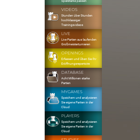
Spielstärke passen
VIDEOS
Stunden über Stunden
hochklassiger
Trainingsvideos
LIVE
Live Partien aus laufenden
Großmeisterturnieren
OPENINGS
Erfassen und Üben Sie Ihr
Eröffnungsrepertoire
DATABASE
Acht Millionen starke
Partien
MYGAMES
Speichern und analysieren
Sie eigene Partien in der
Cloud
PLAYERS
Speichern und analysieren
Sie eigene Partien in der
Cloud
STUDIES