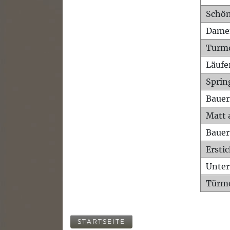
Schön
Dame
Turm
Läufe
Sprin
Bauer
Matt 
Bauer
Ersti
Unte
Türme
STARTSEITE