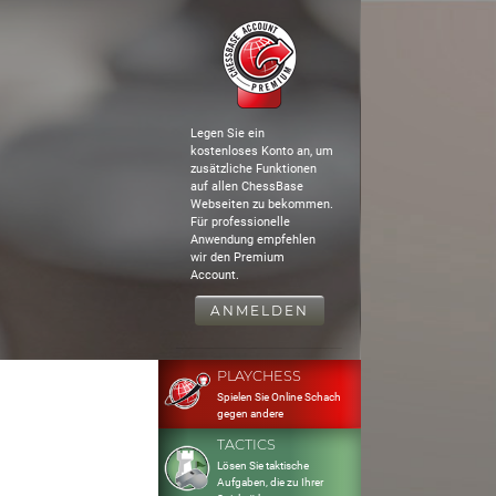
Legen Sie ein
kostenloses Konto an, um
zusätzliche Funktionen
auf allen ChessBase
Webseiten zu bekommen.
Für professionelle
Anwendung empfehlen
wir den Premium
Account.
ANMELDEN
PLAYCHESS
Spielen Sie Online Schach
gegen andere
TACTICS
Lösen Sie taktische
Aufgaben, die zu Ihrer