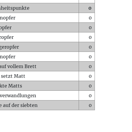
heitspunkte
0
nopfer
0
opfer
0
ropfer
0
geropfer
0
nopfer
0
auf vollem Brett
0
 setzt Matt
0
ckte Matts
0
rverwandlungen
0
 auf der siebten
0