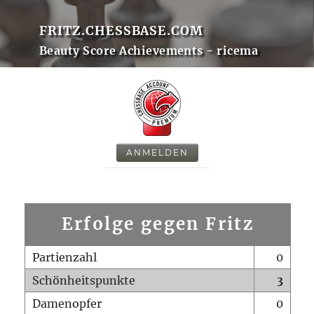
FRITZ.CHESSBASE.COM
Beauty Score Achievements - ricema
ANMELDEN
Erfolge gegen Fritz
Partienzahl
0
Schönheitspunkte
3
Damenopfer
0