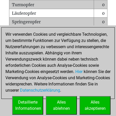
Turmopfer
0
Läuferopfer
0
Springeropfer
0
Bauernopfer
0
Wir verwenden Cookies und vergleichbare Technologien,
Matt auf vollem Brett
0
um bestimmte Funktionen zur Verfügung zu stellen, die
Nutzererfahrungen zu verbessern und interessengerechte
Bauer setzt Matt
0
Inhalte auszuspielen. Abhängig von ihrem
Erstickte Matts
0
Verwendungszweck können dabei neben technisch
Unterverwandlungen
0
erforderlichen Cookies auch Analyse-Cookies sowie
Marketing-Cookies eingesetzt werden.
Hier
können Sie der
Türme auf der siebten
0
Verwendung von Analyse-Cookies und Marketing-Cookies
widersprechen. Weitere Informationen finden Sie in
unserer
Datenschutzerklärung
.
STARTSEITE
Detaillierte
Alles
Alles
Informationen
ablehnen
akzeptieren