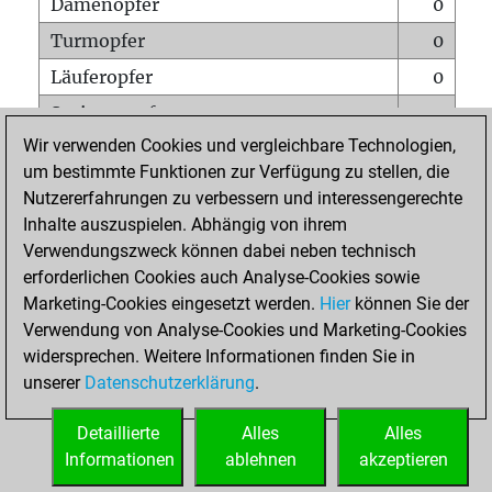
Damenopfer
0
Turmopfer
0
Läuferopfer
0
Springeropfer
0
Wir verwenden Cookies und vergleichbare Technologien,
Bauernopfer
1
um bestimmte Funktionen zur Verfügung zu stellen, die
Matt auf vollem Brett
0
Nutzererfahrungen zu verbessern und interessengerechte
Bauer setzt Matt
0
Inhalte auszuspielen. Abhängig von ihrem
Verwendungszweck können dabei neben technisch
Erstickte Matts
0
erforderlichen Cookies auch Analyse-Cookies sowie
Unterverwandlungen
0
Marketing-Cookies eingesetzt werden.
Hier
können Sie der
Verwendung von Analyse-Cookies und Marketing-Cookies
Türme auf der siebten
0
widersprechen. Weitere Informationen finden Sie in
unserer
Datenschutzerklärung
.
STARTSEITE
Detaillierte
Alles
Alles
Informationen
ablehnen
akzeptieren