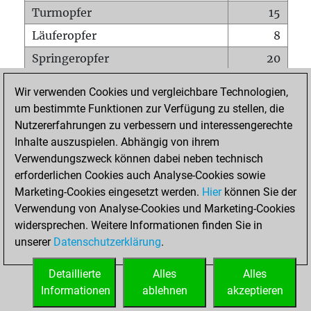
Turmopfer
15
Läuferopfer
8
Springeropfer
20
Bauernopfer
26
Wir verwenden Cookies und vergleichbare Technologien,
Matt auf vollem Brett
0
um bestimmte Funktionen zur Verfügung zu stellen, die
Nutzererfahrungen zu verbessern und interessengerechte
Bauer setzt Matt
0
Inhalte auszuspielen. Abhängig von ihrem
Erstickte Matts
0
Verwendungszweck können dabei neben technisch
Unterverwandlungen
0
erforderlichen Cookies auch Analyse-Cookies sowie
Marketing-Cookies eingesetzt werden.
Hier
können Sie der
Türme auf der siebten
3
Verwendung von Analyse-Cookies und Marketing-Cookies
widersprechen. Weitere Informationen finden Sie in
unserer
Datenschutzerklärung
.
STARTSEITE
Detaillierte
Alles
Alles
Informationen
ablehnen
akzeptieren