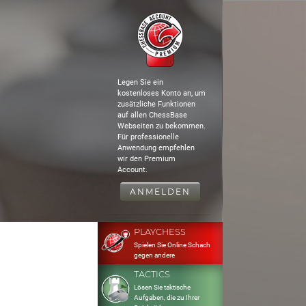
Legen Sie ein
kostenloses Konto an, um
zusätzliche Funktionen
auf allen ChessBase
Webseiten zu bekommen.
Für professionelle
Anwendung empfehlen
wir den Premium
Account.
ANMELDEN
PLAYCHESS
Spielen Sie Online Schach
gegen andere
TACTICS
Lösen Sie taktische
Aufgaben, die zu Ihrer