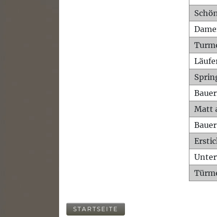
Schön
Dame
Turm
Läufe
Sprin
Bauer
Matt 
Bauer
Ersti
Unte
Türme
STARTSEITE