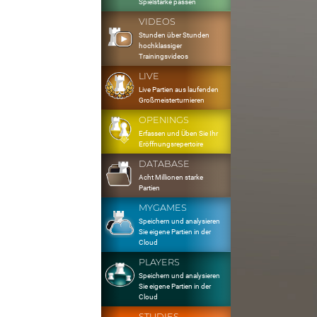
Spielstärke passen
VIDEOS
Stunden über Stunden
hochklassiger
Trainingsvideos
LIVE
Live Partien aus laufenden
Großmeisterturnieren
OPENINGS
Erfassen und Üben Sie Ihr
Eröffnungsrepertoire
DATABASE
Acht Millionen starke
Partien
MYGAMES
Speichern und analysieren
Sie eigene Partien in der
Cloud
PLAYERS
Speichern und analysieren
Sie eigene Partien in der
Cloud
STUDIES