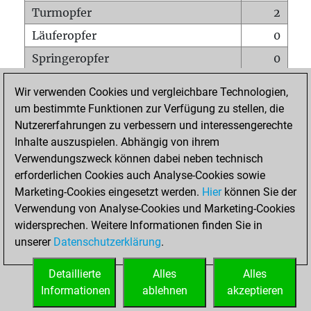
Turmopfer
2
Läuferopfer
0
Springeropfer
0
Bauernopfer
0
Wir verwenden Cookies und vergleichbare Technologien,
Matt auf vollem Brett
0
um bestimmte Funktionen zur Verfügung zu stellen, die
Nutzererfahrungen zu verbessern und interessengerechte
Bauer setzt Matt
0
Inhalte auszuspielen. Abhängig von ihrem
Erstickte Matts
0
Verwendungszweck können dabei neben technisch
Unterverwandlungen
0
erforderlichen Cookies auch Analyse-Cookies sowie
Marketing-Cookies eingesetzt werden.
Hier
können Sie der
Türme auf der siebten
0
Verwendung von Analyse-Cookies und Marketing-Cookies
widersprechen. Weitere Informationen finden Sie in
unserer
Datenschutzerklärung
.
STARTSEITE
Detaillierte
Alles
Alles
Informationen
ablehnen
akzeptieren