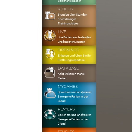
Spielstärke passen
VIDEOS
Stunden über Stunden
hochklassiger
Trainingsvideos
LIVE
Live Partien aus laufenden
Großmeisterturnieren
OPENINGS
Erfassen und Üben Sie Ihr
Eröffnungsrepertoire
DATABASE
Acht Millionen starke
Partien
MYGAMES
Speichern und analysieren
Sie eigene Partien in der
Cloud
PLAYERS
Speichern und analysieren
Sie eigene Partien in der
Cloud
STUDIES