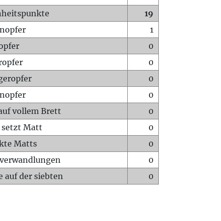
heitspunkte
19
nopfer
1
opfer
0
ropfer
0
geropfer
0
nopfer
0
auf vollem Brett
0
 setzt Matt
0
ckte Matts
0
rverwandlungen
0
 auf der siebten
0