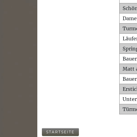
Schön
Dame
Turm
Läufe
Sprin
Bauer
Matt 
Bauer
Ersti
Unte
Türme
STARTSEITE