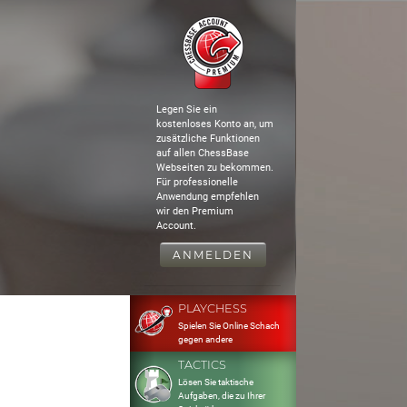
Legen Sie ein
kostenloses Konto an, um
zusätzliche Funktionen
auf allen ChessBase
Webseiten zu bekommen.
Für professionelle
Anwendung empfehlen
wir den Premium
Account.
ANMELDEN
PLAYCHESS
Spielen Sie Online Schach
gegen andere
TACTICS
Lösen Sie taktische
Aufgaben, die zu Ihrer