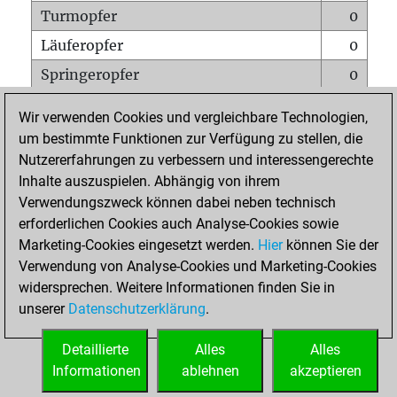
Turmopfer
0
Läuferopfer
0
Springeropfer
0
Bauernopfer
0
Wir verwenden Cookies und vergleichbare Technologien,
Matt auf vollem Brett
0
um bestimmte Funktionen zur Verfügung zu stellen, die
Nutzererfahrungen zu verbessern und interessengerechte
Bauer setzt Matt
0
Inhalte auszuspielen. Abhängig von ihrem
Erstickte Matts
0
Verwendungszweck können dabei neben technisch
Unterverwandlungen
0
erforderlichen Cookies auch Analyse-Cookies sowie
Marketing-Cookies eingesetzt werden.
Hier
können Sie der
Türme auf der siebten
0
Verwendung von Analyse-Cookies und Marketing-Cookies
widersprechen. Weitere Informationen finden Sie in
unserer
Datenschutzerklärung
.
STARTSEITE
Detaillierte
Alles
Alles
Informationen
ablehnen
akzeptieren