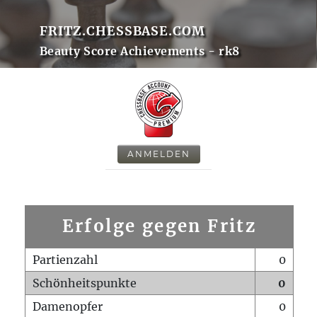
FRITZ.CHESSBASE.COM
Beauty Score Achievements - rk8
ANMELDEN
Erfolge gegen Fritz
Partienzahl
0
Schönheitspunkte
0
Damenopfer
0