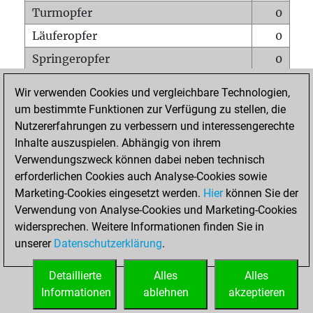
Turmopfer
0
Läuferopfer
0
Springeropfer
0
Bauernopfer
0
Wir verwenden Cookies und vergleichbare Technologien,
Matt auf vollem Brett
0
um bestimmte Funktionen zur Verfügung zu stellen, die
Nutzererfahrungen zu verbessern und interessengerechte
Bauer setzt Matt
0
Inhalte auszuspielen. Abhängig von ihrem
Erstickte Matts
0
Verwendungszweck können dabei neben technisch
Unterverwandlungen
0
erforderlichen Cookies auch Analyse-Cookies sowie
Marketing-Cookies eingesetzt werden.
Hier
können Sie der
Türme auf der siebten
0
Verwendung von Analyse-Cookies und Marketing-Cookies
widersprechen. Weitere Informationen finden Sie in
unserer
Datenschutzerklärung
.
STARTSEITE
Detaillierte
Alles
Alles
Informationen
ablehnen
akzeptieren