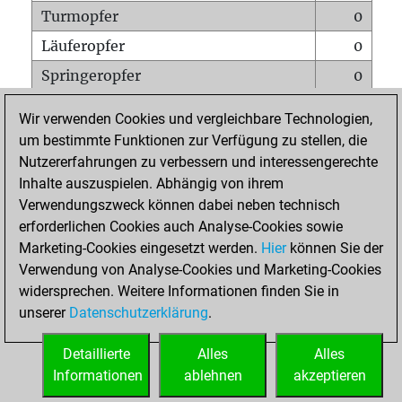
Turmopfer
0
Läuferopfer
0
Springeropfer
0
Bauernopfer
5
Wir verwenden Cookies und vergleichbare Technologien,
Matt auf vollem Brett
0
um bestimmte Funktionen zur Verfügung zu stellen, die
Nutzererfahrungen zu verbessern und interessengerechte
Bauer setzt Matt
0
Inhalte auszuspielen. Abhängig von ihrem
Erstickte Matts
0
Verwendungszweck können dabei neben technisch
Unterverwandlungen
0
erforderlichen Cookies auch Analyse-Cookies sowie
Marketing-Cookies eingesetzt werden.
Hier
können Sie der
Türme auf der siebten
0
Verwendung von Analyse-Cookies und Marketing-Cookies
widersprechen. Weitere Informationen finden Sie in
unserer
Datenschutzerklärung
.
STARTSEITE
Detaillierte
Alles
Alles
Informationen
ablehnen
akzeptieren