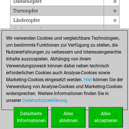
Damenopfer
0
Turmopfer
0
Läuferopfer
0
Springeropfer
0
Wir verwenden Cookies und vergleichbare Technologien,
Bauernopfer
0
um bestimmte Funktionen zur Verfügung zu stellen, die
Matt auf vollem Brett
0
Nutzererfahrungen zu verbessern und interessengerechte
Bauer setzt Matt
0
Inhalte auszuspielen. Abhängig von ihrem
Verwendungszweck können dabei neben technisch
Erstickte Matts
0
erforderlichen Cookies auch Analyse-Cookies sowie
Unterverwandlungen
0
Marketing-Cookies eingesetzt werden.
Hier
können Sie der
Verwendung von Analyse-Cookies und Marketing-Cookies
Türme auf der siebten
0
widersprechen. Weitere Informationen finden Sie in
unserer
Datenschutzerklärung
.
STARTSEITE
Detaillierte
Alles
Alles
Informationen
ablehnen
akzeptieren