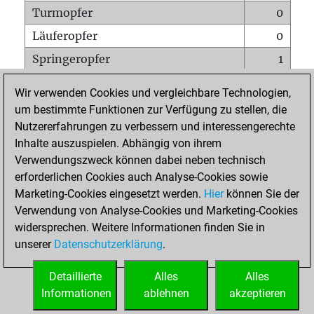
Turmopfer
0
Läuferopfer
0
Springeropfer
1
Bauernopfer
1
Wir verwenden Cookies und vergleichbare Technologien,
Matt auf vollem Brett
0
um bestimmte Funktionen zur Verfügung zu stellen, die
Nutzererfahrungen zu verbessern und interessengerechte
Bauer setzt Matt
0
Inhalte auszuspielen. Abhängig von ihrem
Erstickte Matts
0
Verwendungszweck können dabei neben technisch
Unterverwandlungen
0
erforderlichen Cookies auch Analyse-Cookies sowie
Marketing-Cookies eingesetzt werden.
Hier
können Sie der
Türme auf der siebten
0
Verwendung von Analyse-Cookies und Marketing-Cookies
widersprechen. Weitere Informationen finden Sie in
unserer
Datenschutzerklärung
.
STARTSEITE
Detaillierte
Alles
Alles
Informationen
ablehnen
akzeptieren