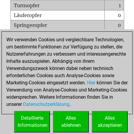
Turmopfer
1
Läuferopfer
0
Springeropfer
0
Bauernopfer
0
Wir verwenden Cookies und vergleichbare Technologien,
Matt auf vollem Brett
0
um bestimmte Funktionen zur Verfügung zu stellen, die
Nutzererfahrungen zu verbessern und interessengerechte
Bauer setzt Matt
0
Inhalte auszuspielen. Abhängig von ihrem
Erstickte Matts
0
Verwendungszweck können dabei neben technisch
Unterverwandlungen
0
erforderlichen Cookies auch Analyse-Cookies sowie
Marketing-Cookies eingesetzt werden.
Hier
können Sie der
Türme auf der siebten
0
Verwendung von Analyse-Cookies und Marketing-Cookies
widersprechen. Weitere Informationen finden Sie in
unserer
Datenschutzerklärung
.
STARTSEITE
Detaillierte
Alles
Alles
Informationen
ablehnen
akzeptieren