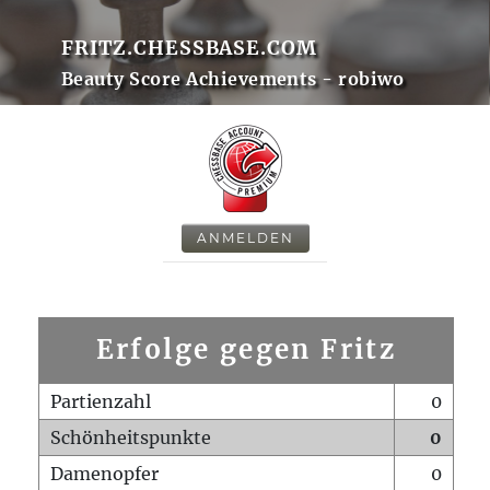
FRITZ.CHESSBASE.COM
Beauty Score Achievements - robiwo
ANMELDEN
Erfolge gegen Fritz
Partienzahl
0
Schönheitspunkte
0
Damenopfer
0