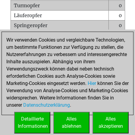
Turmopfer
0
Läuferopfer
0
Springeropfer
0
Bauernopfer
0
Wir verwenden Cookies und vergleichbare Technologien,
Matt auf vollem Brett
0
um bestimmte Funktionen zur Verfügung zu stellen, die
Nutzererfahrungen zu verbessern und interessengerechte
Bauer setzt Matt
0
Inhalte auszuspielen. Abhängig von ihrem
Erstickte Matts
0
Verwendungszweck können dabei neben technisch
Unterverwandlungen
0
erforderlichen Cookies auch Analyse-Cookies sowie
Marketing-Cookies eingesetzt werden.
Hier
können Sie der
Türme auf der siebten
0
Verwendung von Analyse-Cookies und Marketing-Cookies
widersprechen. Weitere Informationen finden Sie in
unserer
Datenschutzerklärung
.
STARTSEITE
Detaillierte
Alles
Alles
Informationen
ablehnen
akzeptieren