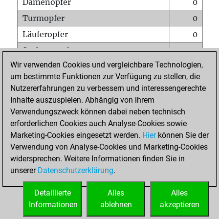
Damenopfer
0
Turmopfer
0
Läuferopfer
0
Springeropfer
0
Wir verwenden Cookies und vergleichbare Technologien,
Bauernopfer
1
um bestimmte Funktionen zur Verfügung zu stellen, die
Matt auf vollem Brett
0
Nutzererfahrungen zu verbessern und interessengerechte
Bauer setzt Matt
0
Inhalte auszuspielen. Abhängig von ihrem
Verwendungszweck können dabei neben technisch
Erstickte Matts
0
erforderlichen Cookies auch Analyse-Cookies sowie
Unterverwandlungen
0
Marketing-Cookies eingesetzt werden.
Hier
können Sie der
Verwendung von Analyse-Cookies und Marketing-Cookies
Türme auf der siebten
0
widersprechen. Weitere Informationen finden Sie in
unserer
Datenschutzerklärung
.
STARTSEITE
Detaillierte
Alles
Alles
Informationen
ablehnen
akzeptieren