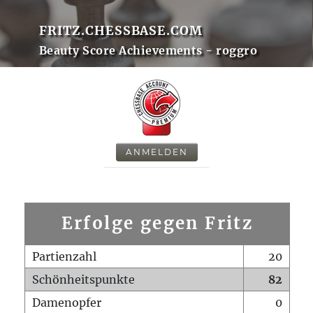
FRITZ.CHESSBASE.COM
Beauty Score Achievements - roggro
ANMELDEN
Erfolge gegen Fritz
Partienzahl
20
Schönheitspunkte
82
Damenopfer
0