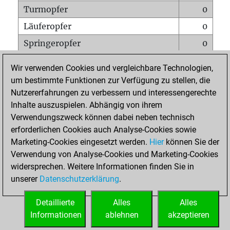
Turmopfer
0
Läuferopfer
0
Springeropfer
0
Bauernopfer
0
Wir verwenden Cookies und vergleichbare Technologien,
Matt auf vollem Brett
0
um bestimmte Funktionen zur Verfügung zu stellen, die
Nutzererfahrungen zu verbessern und interessengerechte
Bauer setzt Matt
0
Inhalte auszuspielen. Abhängig von ihrem
Erstickte Matts
0
Verwendungszweck können dabei neben technisch
Unterverwandlungen
0
erforderlichen Cookies auch Analyse-Cookies sowie
Marketing-Cookies eingesetzt werden.
Hier
können Sie der
Türme auf der siebten
0
Verwendung von Analyse-Cookies und Marketing-Cookies
widersprechen. Weitere Informationen finden Sie in
unserer
Datenschutzerklärung
.
STARTSEITE
Detaillierte
Alles
Alles
Informationen
ablehnen
akzeptieren