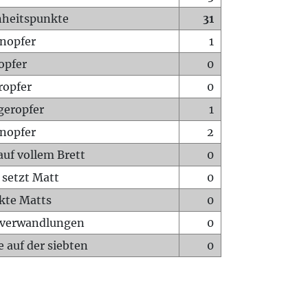
heitspunkte
31
nopfer
1
opfer
0
ropfer
0
geropfer
1
nopfer
2
auf vollem Brett
0
 setzt Matt
0
ckte Matts
0
rverwandlungen
0
 auf der siebten
0