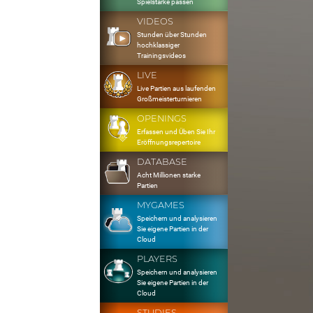
Spielstärke passen
VIDEOS
Stunden über Stunden
hochklassiger
Trainingsvideos
LIVE
Live Partien aus laufenden
Großmeisterturnieren
OPENINGS
Erfassen und Üben Sie Ihr
Eröffnungsrepertoire
DATABASE
Acht Millionen starke
Partien
MYGAMES
Speichern und analysieren
Sie eigene Partien in der
Cloud
PLAYERS
Speichern und analysieren
Sie eigene Partien in der
Cloud
STUDIES