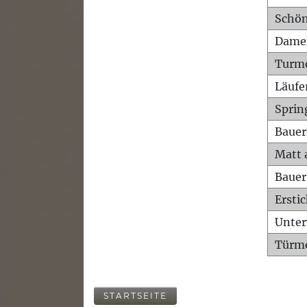
Schön
Dame
Turm
Läufe
Sprin
Bauer
Matt 
Bauer
Ersti
Unte
Türme
STARTSEITE