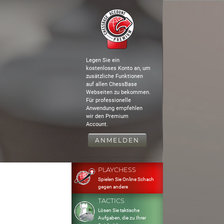
Legen Sie ein
kostenloses Konto an, um
zusätzliche Funktionen
auf allen ChessBase
Webseiten zu bekommen.
Für professionelle
Anwendung empfehlen
wir den Premium
Account.
ANMELDEN
PLAYCHESS
Spielen Sie Online Schach
gegen andere
TACTICS
Lösen Sie taktische
Aufgaben, die zu Ihrer