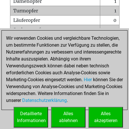
Damenopfer
1
Turmopfer
1
Läuferopfer
0
Springeropfer
0
Wir verwenden Cookies und vergleichbare Technologien,
Bauernopfer
0
um bestimmte Funktionen zur Verfügung zu stellen, die
Matt auf vollem Brett
0
Nutzererfahrungen zu verbessern und interessengerechte
Bauer setzt Matt
0
Inhalte auszuspielen. Abhängig von ihrem
Verwendungszweck können dabei neben technisch
Erstickte Matts
0
erforderlichen Cookies auch Analyse-Cookies sowie
Unterverwandlungen
0
Marketing-Cookies eingesetzt werden.
Hier
können Sie der
Verwendung von Analyse-Cookies und Marketing-Cookies
Türme auf der siebten
0
widersprechen. Weitere Informationen finden Sie in
unserer
Datenschutzerklärung
.
STARTSEITE
Detaillierte
Alles
Alles
Informationen
ablehnen
akzeptieren