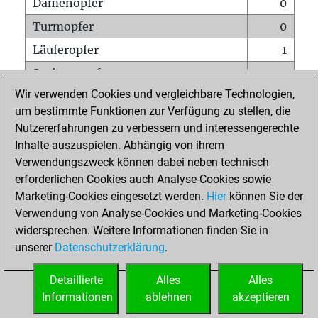
Damenopfer
0
Turmopfer
0
Läuferopfer
1
Springeropfer
0
Wir verwenden Cookies und vergleichbare Technologien,
Bauernopfer
0
um bestimmte Funktionen zur Verfügung zu stellen, die
Matt auf vollem Brett
0
Nutzererfahrungen zu verbessern und interessengerechte
Bauer setzt Matt
0
Inhalte auszuspielen. Abhängig von ihrem
Verwendungszweck können dabei neben technisch
Erstickte Matts
0
erforderlichen Cookies auch Analyse-Cookies sowie
Unterverwandlungen
0
Marketing-Cookies eingesetzt werden.
Hier
können Sie der
Verwendung von Analyse-Cookies und Marketing-Cookies
Türme auf der siebten
0
widersprechen. Weitere Informationen finden Sie in
unserer
Datenschutzerklärung
.
STARTSEITE
Detaillierte
Alles
Alles
Informationen
ablehnen
akzeptieren