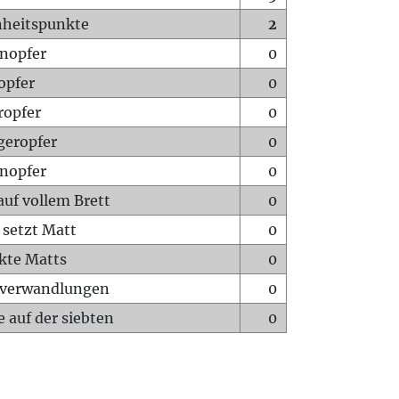
heitspunkte
2
nopfer
0
opfer
0
ropfer
0
geropfer
0
nopfer
0
auf vollem Brett
0
 setzt Matt
0
ckte Matts
0
rverwandlungen
0
 auf der siebten
0