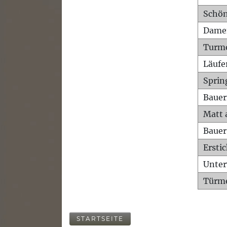
Schön
Dame
Turm
Läufe
Sprin
Bauer
Matt 
Bauer
Ersti
Unte
Türme
STARTSEITE