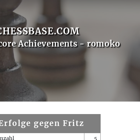
CHESSBASE.COM
core Achievements - romoko
Erfolge gegen Fritz
enzahl
5