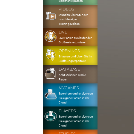
Spielstärke passen
VIDEOS
Stunden über Stunden
hochklassiger
Trainingsvideos
LIVE
Live Partien aus laufenden
Großmeisterturnieren
OPENINGS
Erfassen und Üben Sie Ihr
Eröffnungsrepertoire
DATABASE
Acht Millionen starke
Partien
MYGAMES
Speichern und analysieren
Sie eigene Partien in der
Cloud
PLAYERS
Speichern und analysieren
Sie eigene Partien in der
Cloud
STUDIES