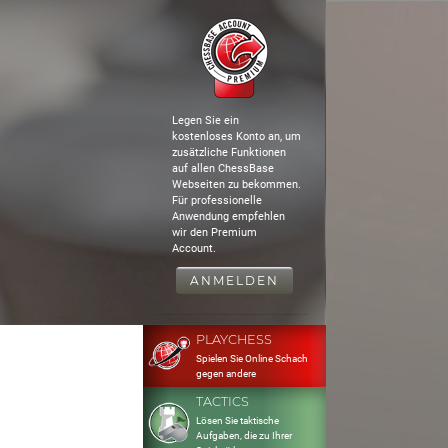
Legen Sie ein
kostenloses Konto an, um
zusätzliche Funktionen
auf allen ChessBase
Webseiten zu bekommen.
Für professionelle
Anwendung empfehlen
wir den Premium
Account.
ANMELDEN
PLAYCHESS
Spielen Sie Online Schach
gegen andere
TACTICS
Lösen Sie taktische
Aufgaben, die zu Ihrer