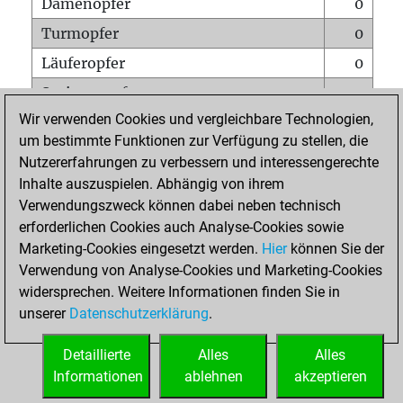
Damenopfer
0
Turmopfer
0
Läuferopfer
0
Springeropfer
0
Wir verwenden Cookies und vergleichbare Technologien,
Bauernopfer
0
um bestimmte Funktionen zur Verfügung zu stellen, die
Matt auf vollem Brett
0
Nutzererfahrungen zu verbessern und interessengerechte
Bauer setzt Matt
0
Inhalte auszuspielen. Abhängig von ihrem
Verwendungszweck können dabei neben technisch
Erstickte Matts
0
erforderlichen Cookies auch Analyse-Cookies sowie
Unterverwandlungen
0
Marketing-Cookies eingesetzt werden.
Hier
können Sie der
Verwendung von Analyse-Cookies und Marketing-Cookies
Türme auf der siebten
0
widersprechen. Weitere Informationen finden Sie in
unserer
Datenschutzerklärung
.
STARTSEITE
Detaillierte
Alles
Alles
Informationen
ablehnen
akzeptieren