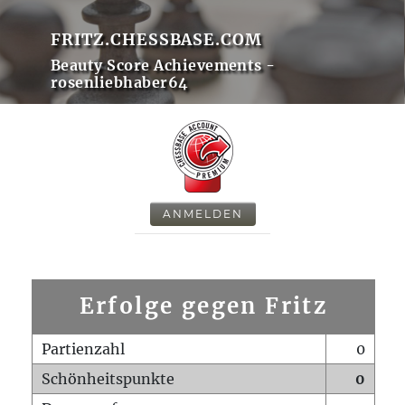
FRITZ.CHESSBASE.COM
Beauty Score Achievements -
rosenliebhaber64
ANMELDEN
Erfolge gegen Fritz
Partienzahl
0
Schönheitspunkte
0