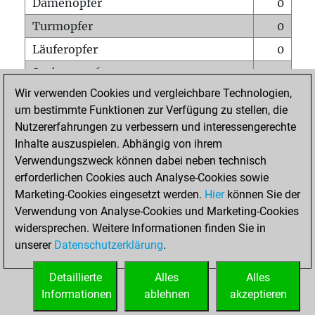
Damenopfer
0
Turmopfer
0
Läuferopfer
0
Springeropfer
0
Wir verwenden Cookies und vergleichbare Technologien,
Bauernopfer
0
um bestimmte Funktionen zur Verfügung zu stellen, die
Matt auf vollem Brett
0
Nutzererfahrungen zu verbessern und interessengerechte
Bauer setzt Matt
0
Inhalte auszuspielen. Abhängig von ihrem
Verwendungszweck können dabei neben technisch
Erstickte Matts
0
erforderlichen Cookies auch Analyse-Cookies sowie
Unterverwandlungen
0
Marketing-Cookies eingesetzt werden.
Hier
können Sie der
Verwendung von Analyse-Cookies und Marketing-Cookies
Türme auf der siebten
0
widersprechen. Weitere Informationen finden Sie in
unserer
Datenschutzerklärung
.
STARTSEITE
Detaillierte
Alles
Alles
Informationen
ablehnen
akzeptieren