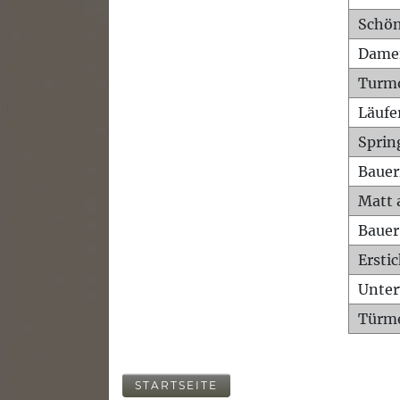
Schön
Dame
Turm
Läufe
Sprin
Bauer
Matt 
Bauer
Ersti
Unte
Türme
STARTSEITE