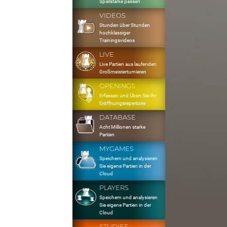
Spielstärke passen
VIDEOS
Stunden über Stunden
hochklassiger
Trainingsvideos
LIVE
Live Partien aus laufenden
Großmeisterturnieren
OPENINGS
Erfassen und Üben Sie Ihr
Eröffnungsrepertoire
DATABASE
Acht Millionen starke
Partien
MYGAMES
Speichern und analysieren
Sie eigene Partien in der
Cloud
PLAYERS
Speichern und analysieren
Sie eigene Partien in der
Cloud
STUDIES