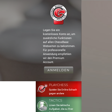
Legen Sie ein
kostenloses Konto an, um
zusätzliche Funktionen
auf allen ChessBase
Webseiten zu bekommen.
Für professionelle
Anwendung empfehlen
wir den Premium
Account.
ANMELDEN
PLAYCHESS
Spielen Sie Online Schach
gegen andere
TACTICS
Lösen Sie taktische
Aufgaben, die zu Ihrer