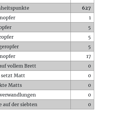
heitspunkte
627
nopfer
1
opfer
5
ropfer
5
geropfer
5
nopfer
17
auf vollem Brett
0
 setzt Matt
0
ckte Matts
0
rverwandlungen
0
 auf der siebten
0